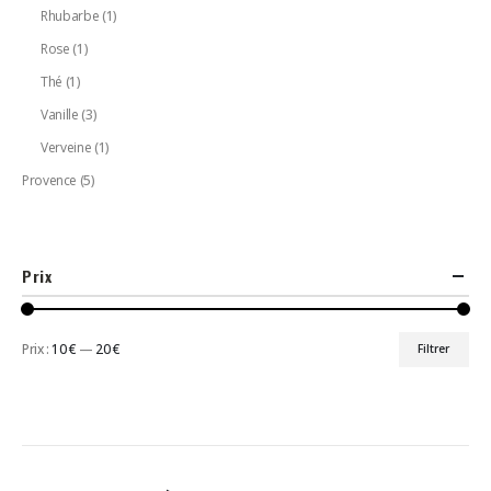
Rhubarbe
(1)
Rose
(1)
Thé
(1)
Vanille
(3)
Verveine
(1)
Provence
(5)
Prix
Prix :
10 €
—
20 €
Filtrer
Prix
Prix
min
max