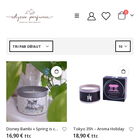
0
Disney Bambi « Spring is coming » 40h – Maison Francal
Tokyo 35h – Aroma Holiday
16,90
€
18,90
€
ttc
ttc