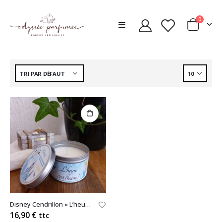
0
Disney Cendrillon « L’heure, c’est l’heure! » 40h – Maison Francal
16,90
€
ttc