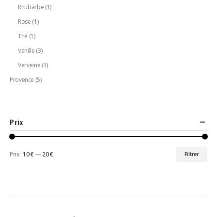
Rhubarbe
(1)
Rose
(1)
Thé
(1)
Vanille
(3)
Verveine
(1)
Provence
(5)
Prix
Prix :
10 €
—
20 €
Filtrer
Prix
Prix
min
max